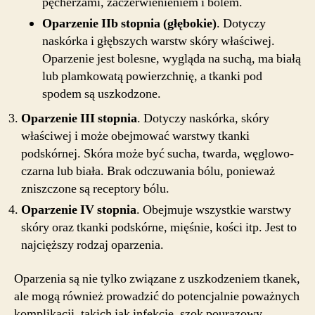
pęcherzami, zaczerwienieniem i bólem.
Oparzenie IIb stopnia (głębokie)
. Dotyczy
naskórka i głębszych warstw skóry właściwej.
Oparzenie jest bolesne, wygląda na suchą, ma białą
lub plamkowatą powierzchnię, a tkanki pod
spodem są uszkodzone.
Oparzenie III stopnia
. Dotyczy naskórka, skóry
właściwej i może obejmować warstwy tkanki
podskórnej. Skóra może być sucha, twarda, węglowo-
czarna lub biała. Brak odczuwania bólu, ponieważ
zniszczone są receptory bólu.
Oparzenie IV stopnia
. Obejmuje wszystkie warstwy
skóry oraz tkanki podskórne, mięśnie, kości itp. Jest to
najcięższy rodzaj oparzenia.
Oparzenia są nie tylko związane z uszkodzeniem tkanek,
ale mogą również prowadzić do potencjalnie poważnych
komplikacji, takich jak infekcje, szok pourazowy,