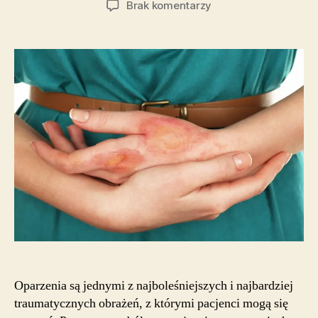
do
Brak komentarzy
Pacjenci
po
oparzeniach
–
nowatorskie
podejścia
w
fizjoterapii
Oparzenia są jednymi z najboleśniejszych i najbardziej
traumatycznych obrażeń, z którymi pacjenci mogą się