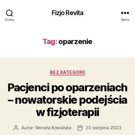
Fizjo Revita
Szukaj
Menu
Tag:
oparzenie
Kategorie
BEZ KATEGORII
Pacjenci po oparzeniach
– nowatorskie podejścia
w fizjoterapii
Autor:
Renata Kowalska
23 sierpnia 2023
Autor
Data
wpisu
wpisu