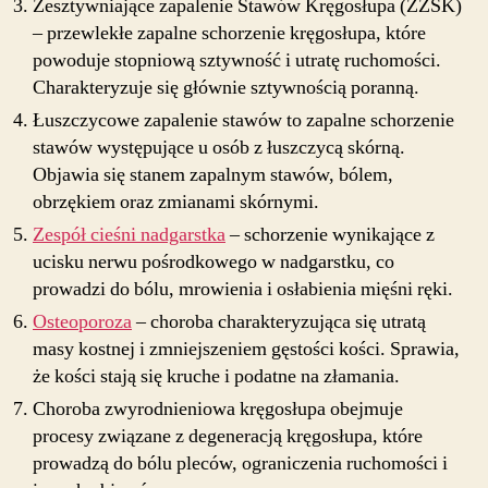
Zesztywniające zapalenie Stawów Kręgosłupa (ZZSK)
– przewlekłe zapalne schorzenie kręgosłupa, które
powoduje stopniową sztywność i utratę ruchomości.
Charakteryzuje się głównie sztywnością poranną.
Łuszczycowe zapalenie stawów to zapalne schorzenie
stawów występujące u osób z łuszczycą skórną.
Objawia się stanem zapalnym stawów, bólem,
obrzękiem oraz zmianami skórnymi.
Zespół cieśni nadgarstka
– schorzenie wynikające z
ucisku nerwu pośrodkowego w nadgarstku, co
prowadzi do bólu, mrowienia i osłabienia mięśni ręki.
Osteoporoza
– choroba charakteryzująca się utratą
masy kostnej i zmniejszeniem gęstości kości. Sprawia,
że kości stają się kruche i podatne na złamania.
Choroba zwyrodnieniowa kręgosłupa obejmuje
procesy związane z degeneracją kręgosłupa, które
prowadzą do bólu pleców, ograniczenia ruchomości i