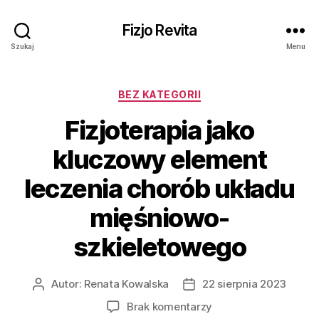
Fizjo Revita
Szukaj
Menu
Kategorie
BEZ KATEGORII
Fizjoterapia jako
kluczowy element
leczenia chorób układu
mięśniowo-
szkieletowego
Autor:
Renata Kowalska
22 sierpnia 2023
Autor
Data
wpisu
wpisu
do
Brak komentarzy