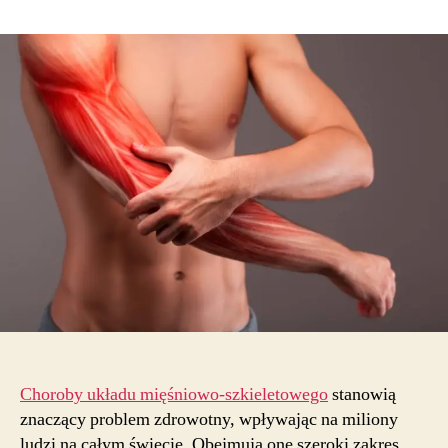
Fizjoterapia
jako
kluczowy
element
leczenia
chorób
układu
mięśniowo-
szkieletowego
Choroby układu mięśniowo-szkieletowego
stanowią
znaczący problem zdrowotny, wpływając na miliony
ludzi na całym świecie. Obejmują one szeroki zakres