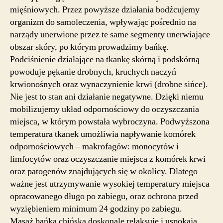
mięśniowych. Przez powyższe działania bodźcujemy
organizm do samoleczenia, wpływając pośrednio na
narządy unerwione przez te same segmenty unerwiające
obszar skóry, po którym prowadzimy bańkę.
Podciśnienie działające na tkankę skórną i podskórną
powoduje pękanie drobnych, kruchych naczyń
krwionośnych oraz wynaczynienie krwi (drobne sińce).
Nie jest to stan ani działanie negatywne. Dzięki niemu
mobilizujemy układ odpornościowy do oczyszczania
miejsca, w którym powstała wybroczyna. Podwyższona
temperatura tkanek umożliwia napływanie komórek
odpornościowych – makrofagów: monocytów i
limfocytów oraz oczyszczanie miejsca z komórek krwi
oraz patogenów znajdujących się w okolicy. Dlatego
ważne jest utrzymywanie wysokiej temperatury miejsca
opracowanego długo po zabiegu, oraz ochrona przed
wyziębieniem minimum 24 godziny po zabiegu.
Masaż bańką chińską doskonale relaksuje i uspokaja,