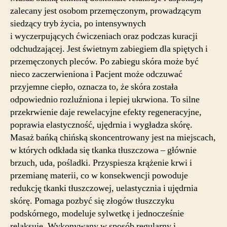
zalecany jest osobom przemęczonym, prowadzącym
siedzący tryb życia, po intensywnych
i wyczerpujących ćwiczeniach oraz podczas kuracji
odchudzającej. Jest świetnym zabiegiem dla spiętych i
przemęczonych pleców. Po zabiegu skóra może być
nieco zaczerwieniona i Pacjent może odczuwać
przyjemne ciepło, oznacza to, że skóra została
odpowiednio rozluźniona i lepiej ukrwiona. To silne
przekrwienie daje rewelacyjne efekty regeneracyjne,
poprawia elastyczność, ujędrnia i wygładza skórę.
Masaż bańką chińską skoncentrowany jest na miejscach,
w których odkłada się tkanka tłuszczowa – głównie
brzuch, uda, pośladki. Przyspiesza krążenie krwi i
przemianę materii, co w konsekwencji powoduje
redukcję tkanki tłuszczowej, uelastycznia i ujędrnia
skórę. Pomaga pozbyć się złogów tłuszczyku
podskórnego, modeluje sylwetkę i jednocześnie
relaksuje. Wykonywany w sposób regularny i