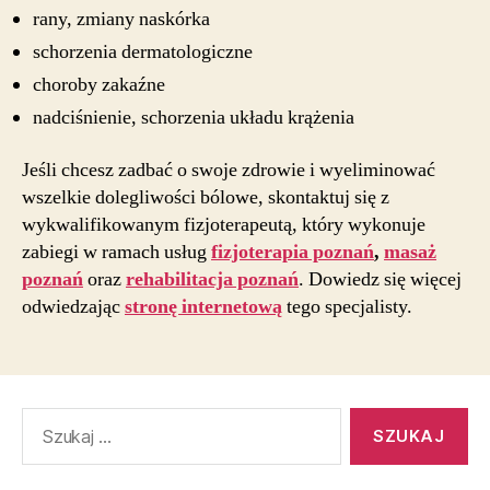
rany, zmiany naskórka
schorzenia dermatologiczne
choroby zakaźne
nadciśnienie, schorzenia układu krążenia
Jeśli chcesz zadbać o swoje zdrowie i wyeliminować
wszelkie dolegliwości bólowe, skontaktuj się z
wykwalifikowanym fizjoterapeutą, który wykonuje
zabiegi w ramach usług
fizjoterapia poznań
,
masaż
poznań
oraz
rehabilitacja poznań
. Dowiedz się więcej
odwiedzając
stronę internetową
tego specjalisty.
Szukaj: