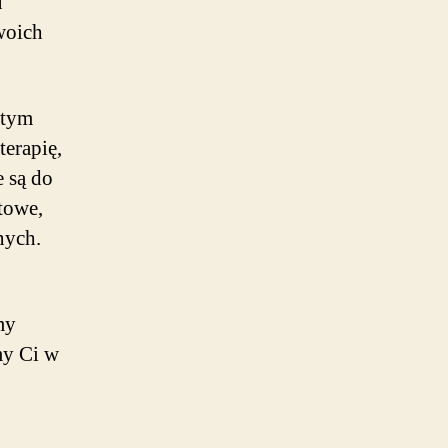
u
woich
 tym
terapię,
e są do
towe,
nych.
my
my Ci w