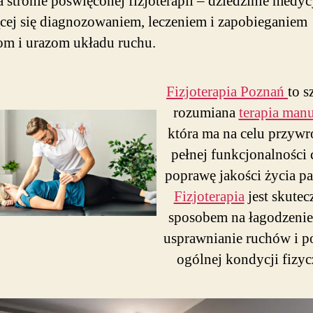
a stronie poświęconej fizjoterapii – dziedzinie medy
cej się diagnozowaniem, leczeniem i zapobieganiem
m i urazom układu ruchu.
Fizjoterapia Poznań
to s
rozumiana
terapia man
która ma na celu przywr
pełnej funkcjonalności c
poprawę jakości życia pa
Fizjoterapia
jest skute
sposobem na łagodzenie
usprawnianie ruchów i 
ogólnej kondycji fizyc