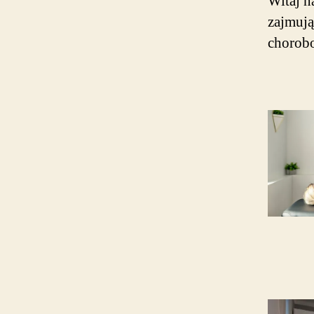
Witaj n
zajmują
chorobo