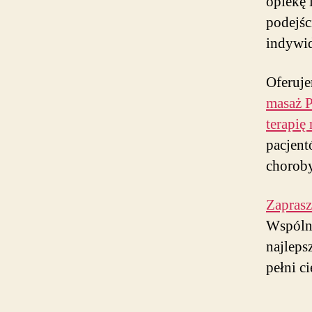
opiekę 
podejśc
indywid
Oferuje
masaż 
terapię
pacjent
choroby
Zapras
Wspóln
najleps
pełni c