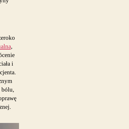
cyny
zeroko
ualna
,
ócenie
iała i
cjenta.
cznym
 bólu,
poprawę
znej.