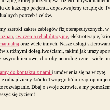
i terapię, której potrzebujesz. Dzięki indywidualnem
iu do każdego pacjenta, dopasowujemy terapię do T
ualnych potrzeb i celów.
my szeroki zakres zabiegów fizjoterapeutycznych, w
Poznań
,
ćwiczenia rehabilitacyjne
, elektroterapię, krio
 manualną
oraz wiele innych. Nasze usługi skierowan
ów z różnymi dolegliwościami, takimi jak urazy spor
 zwyrodnieniowe, choroby neurologiczne i wiele in
zamy do kontaktu z nami
i umówienia się na wizytę.
ie odnajdziemy źródło Twojego bólu i zaproponuje
ze rozwiązanie. Dbaj o swoje zdrowie, a my pomoże
ieszyć się życiem!