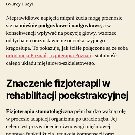
twarzy i szyi.
Nieprawidłowe napięcia mięśni żucia mogą przenosić
się na
mięśnie podgnykowe i nadgnykowe
, a w
konsekwencji wpływać na pozycję głowy, wzorzec
oddychania oraz ustawienie odcinka szyjnego
kręgosłupa. To pokazuje, jak ściśle połączone są ze sobą
ortodoncja Poznań
,
fizjoterapia Poznań
i stabilność
całego układu mięśniowo-szkieletowego.
Znaczenie fizjoterapii w
rehabilitacji poekstrakcyjnej
Fizjoterapia stomatologiczna
pełni bardzo ważną rolę
w procesie adaptacji organizmu po utracie zęba. Jej
celem jest przywrócenie równowagi mięśniowej,
poprawa funkcji żucia, redukcja kompensacji oraz