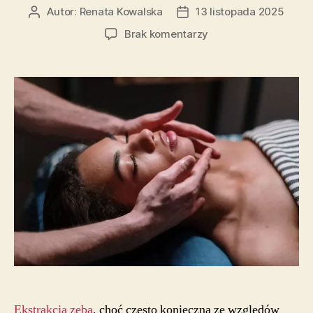
Autor:
Renata Kowalska
13 listopada 2025
Autor
Data
wpisu
wpisu
do
Brak komentarzy
Rehabilitacja
po
ekstrakcji
zębów
–
wpływ
zmian
w
układzie
zgryzu
na
pracę
mięśni
Ekstrakcja zęba
, choć często konieczna ze względów