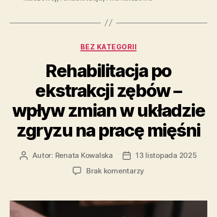
Kategorie
BEZ KATEGORII
Rehabilitacja po
ekstrakcji zębów –
wpływ zmian w układzie
zgryzu na pracę mięśni
Autor:
Renata Kowalska
13 listopada 2025
Autor
Data
wpisu
wpisu
do
Brak komentarzy
Rehabilitacja
po
ekstrakcji
zębów