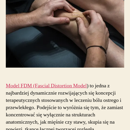
powięziowych
w
terapii
ostrego
bólu
Model FDM (Fascial Distortion Model
) to jedna z
najbardziej dynamicznie rozwijających się koncepcji
terapeutycznych stosowanych w leczeniu bólu ostrego i
przewlekłego. Podejście to wyróżnia się tym, że zamiast
koncentrować się wyłącznie na strukturach
anatomicznych, jak mięśnie czy stawy, skupia się na
powięzi, tkance łącznej tworzącej rozległą,