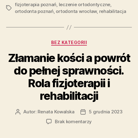
fizjoterapia poznań
,
leczenie ortodontyczne
,
Tagi
ortodonta poznań
,
ortodonta wrocław
,
rehabilitacja
Kategorie
BEZ KATEGORII
Złamanie kości a powrót
do pełnej sprawności.
Rola fizjoterapii i
rehabilitacji
Autor:
Renata Kowalska
5 grudnia 2023
Autor
Data
wpisu
wpisu
do
Brak komentarzy
Złamanie
kości