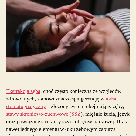
–
wpływ
zmian
w
układzie
zgryzu
na
pracę
mięśni
Ekstrakcja zęba
, choć często konieczna ze względów
zdrowotnych, stanowi znaczącą ingerencję w
układ
stomatognatyczny
– złożony system obejmujący zęby,
stawy skroniowo-żuchwowe (SSŻ
), mięśnie żucia, język
oraz powiązane struktury szyi i obręczy barkowej. Brak
nawet jednego elementu w łuku zębowym zaburza