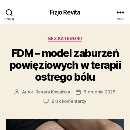
Fizjo Revita
Szukaj
Menu
Kategorie
BEZ KATEGORII
FDM – model zaburzeń
powięziowych w terapii
ostrego bólu
Autor:
Renata Kowalska
5 grudnia 2025
Autor
Data
wpisu
wpisu
do
Brak komentarzy
FDM
–
model
zaburzeń