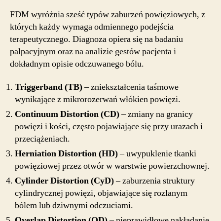
FDM wyróżnia sześć typów zaburzeń powięziowych, z
których każdy wymaga odmiennego podejścia
terapeutycznego. Diagnoza opiera się na badaniu
palpacyjnym oraz na analizie gestów pacjenta i
dokładnym opisie odczuwanego bólu.
Triggerband (TB)
– zniekształcenia taśmowe
wynikające z mikrorozerwań włókien powięzi.
Continuum Distortion (CD)
– zmiany na granicy
powięzi i kości, często pojawiające się przy urazach i
przeciążeniach.
Herniation Distortion (HD)
– uwypuklenie tkanki
powięziowej przez otwór w warstwie powierzchownej.
Cylinder Distortion (CyD)
– zaburzenia struktury
cylindrycznej powięzi, objawiające się rozlanym
bólem lub dziwnymi odczuciami.
Overlap Distortion (OD)
– nieprawidłowe nakładanie