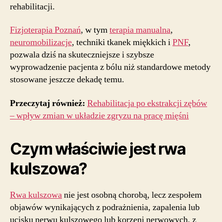
rehabilitacji.
Fizjoterapia Poznań
, w tym
terapia manualna
,
neuromobilizacje
, techniki tkanek miękkich i
PNF
,
pozwala dziś na skuteczniejsze i szybsze
wyprowadzenie pacjenta z bólu niż standardowe metody
stosowane jeszcze dekadę temu.
Przeczytaj również:
Rehabilitacja po ekstrakcji zębów
– wpływ zmian w układzie zgryzu na pracę mięśni
Czym właściwie jest rwa
kulszowa?
Rwa kulszowa
nie jest osobną chorobą, lecz zespołem
objawów wynikających z podrażnienia, zapalenia lub
ucisku nerwu kulszowego lub korzeni nerwowych, z