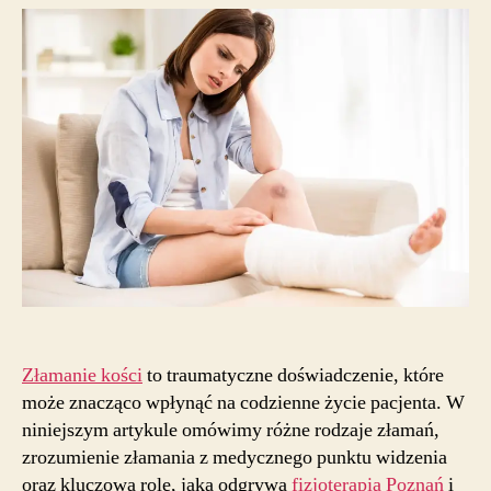
a
powrót
do
pełnej
sprawności.
Rola
fizjoterapii
i
rehabilitacji
Złamanie kości
to traumatyczne doświadczenie, które
może znacząco wpłynąć na codzienne życie pacjenta. W
niniejszym artykule omówimy różne rodzaje złamań,
zrozumienie złamania z medycznego punktu widzenia
oraz kluczową rolę, jaką odgrywa
fizjoterapia Poznań
i