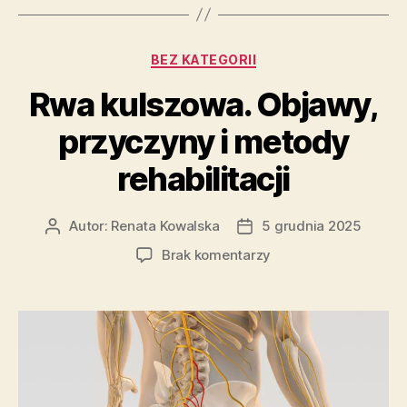
Kategorie
BEZ KATEGORII
Rwa kulszowa. Objawy,
przyczyny i metody
rehabilitacji
Autor:
Renata Kowalska
5 grudnia 2025
Autor
Data
wpisu
wpisu
do
Brak komentarzy
Rwa
kulszowa.
Objawy,
przyczyny
i
metody
rehabilitacji