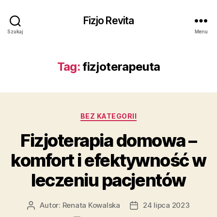
Fizjo Revita
Szukaj
Menu
Tag:
fizjoterapeuta
Kategorie
BEZ KATEGORII
Fizjoterapia domowa –
komfort i efektywność w
leczeniu pacjentów
Autor:
Renata Kowalska
24 lipca 2023
Autor
Data
wpisu
wpisu