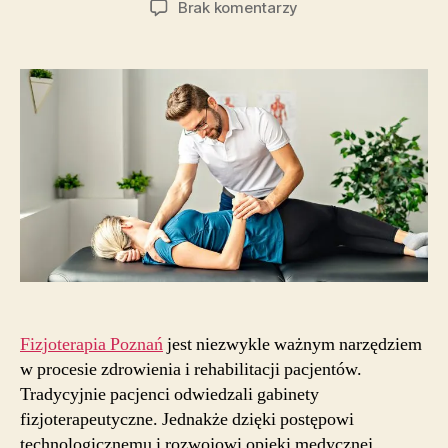
do
Brak komentarzy
Fizjoterapia
domowa
–
komfort
i
efektywność
w
leczeniu
pacjentów
Fizjoterapia Poznań
jest niezwykle ważnym narzędziem
w procesie zdrowienia i rehabilitacji pacjentów.
Tradycyjnie pacjenci odwiedzali gabinety
fizjoterapeutyczne. Jednakże dzięki postępowi
technologicznemu i rozwojowi opieki medycznej,