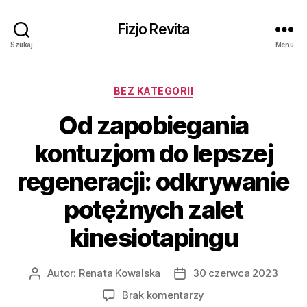
Fizjo Revita
Szukaj
Menu
Kategorie
BEZ KATEGORII
Od zapobiegania
kontuzjom do lepszej
regeneracji: odkrywanie
potężnych zalet
kinesiotapingu
Autor:
Renata Kowalska
30 czerwca 2023
Autor
Data
wpisu
wpisu
do
Brak komentarzy