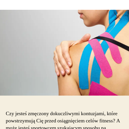
Od
zapobiegania
kontuzjom
do
lepszej
regeneracji:
odkrywanie
potężnych
zalet
kinesiotapingu
Czy jesteś zmęczony dokuczliwymi kontuzjami, które
powstrzymują Cię przed osiągnięciem celów fitness? A
może jesteś sportowcem szukającym sposobu na