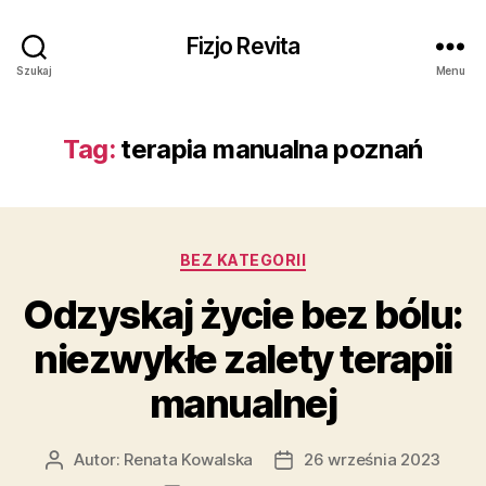
Fizjo Revita
Szukaj
Menu
Tag:
terapia manualna poznań
Kategorie
BEZ KATEGORII
Odzyskaj życie bez bólu:
niezwykłe zalety terapii
manualnej
Autor:
Renata Kowalska
26 września 2023
Autor
Data
wpisu
wpisu