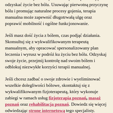
odzyskać życie bez bólu. Usuwając pierwotną przyczynę
bólu i promując naturalne procesy gojenia, terapia
manualna może zapewnić długotrwałą ulgę oraz
poprawić mobilność i ogólne funkcjonowanie.
Jeśli masz dość życia z bólem, czas podjąć działania.
Skonsultuj się z wykwalifikowanym terapeutą
manualnym, aby opracować spersonalizowany plan
leczenia i wyrusz w podróż ku życiu bez bólu. Odzyskaj
swoje życie, przejmij kontrolę nad swoim bólem i
odblokuj niezwykłe korzyści terapii manualnej.
Jeśli chcesz zadbać o swoje zdrowie i wyeliminować
wszelkie dolegliwości bólowe, skontaktuj się z
wykwalifikowanym fizjoterapeutą, który wykonuje
zabiegi w ramach usług
fizjoterapia poznań
,
masaż
poznań
oraz
rehabilitacja poznań
. Dowiedz się więcej
odwiedzając
stronę internetową
tego specjalisty.