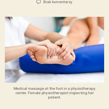
do
Brak komentarzy
Odzyskaj
życie
bez
bólu:
niezwykłe
zalety
terapii
manualnej
Medical massage at the foot in a physiotherapy
center. Female physiotherapist inspecting her
patient.